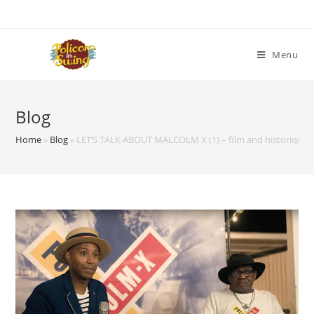
Menu
Blog
Home
»
Blog
»
LET’S TALK ABOUT MALCOLM X (1) – film and historique