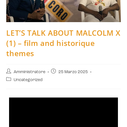
LET’S TALK ABOUT MALCOLM X
(1) – film and historique
themes
Amministratore
25 Marzo 2025
Uncategorized