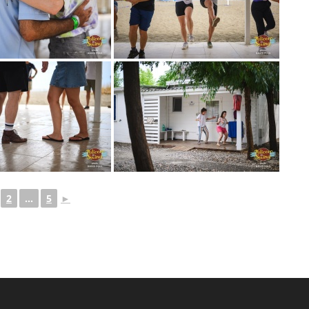
2
...
5
►