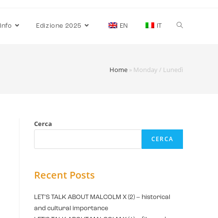
Info
Edizione 2025
EN
IT
Home
»
Monday / Lunedì
Cerca
CERCA
Recent Posts
LET’S TALK ABOUT MALCOLM X (2) – historical
and cultural importance