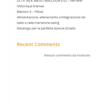
LET’S TALK ABOUT MALCOLM X (1) – film and
historique themes
Malcom X – Pillole
Alimentazione, allenamento e integrazione nel
ballo e nelle maratone swing
Decalogo per la perfetta lezione di ballo
Recent Comments
Nessun commento da mostrare.